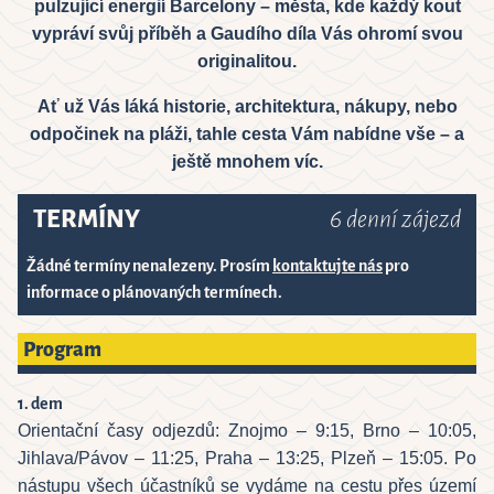
6
pulzující energií Barcelony – města, kde každý kout
vypráví svůj příběh a Gaudího díla Vás ohromí svou
Close
originalitou.
Ať už Vás láká historie, architektura, nákupy, nebo
odpočinek na pláži, tahle cesta Vám nabídne vše – a
ještě mnohem víc.
TERMÍNY
6 denní zájezd
Žádné termíny nenalezeny. Prosím
kontaktujte nás
pro
informace o plánovaných termínech.
Program
1. dem
Orientační časy odjezdů: Znojmo – 9:15, Brno – 10:05,
Jihlava/Pávov – 11:25, Praha – 13:25, Plzeň – 15:05. Po
nástupu všech účastníků se vydáme na cestu přes území