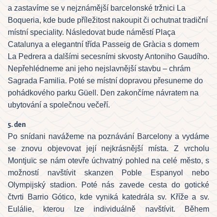
a zastavíme se v nejznámější barcelonské tržnici La
Boqueria, kde bude příležitost nakoupit či ochutnat tradiční
místní speciality. Následovat bude náměstí Plaça
Catalunya a elegantní třída Passeig de Gràcia s domem
La Pedrera a dalšími secesními skvosty Antoniho Gaudího.
Nepřehlédneme ani jeho nejslavnější stavbu – chrám
Sagrada Familia. Poté se místní dopravou přesuneme do
pohádkového parku Güell. Den zakončíme návratem na
ubytování a společnou večeří.
5. den
Po snídani navážeme na poznávání Barcelony a vydáme
se znovu objevovat její nejkrásnější místa. Z vrcholu
Montjuïc se nám otevře úchvatný pohled na celé město, s
možností navštívit skanzen Poble Espanyol nebo
Olympijský stadion. Poté nás zavede cesta do gotické
čtvrti Barrio Gótico, kde vyniká katedrála sv. Kříže a sv.
Eulálie, kterou lze individuálně navštívit. Během