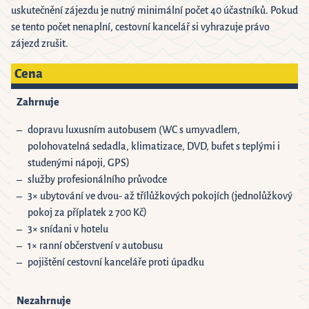
uskutečnění zájezdu je nutný minimální počet 40 účastníků. Pokud
se tento počet nenaplní, cestovní kancelář si vyhrazuje právo
zájezd zrušit.
Cena
Zahrnuje
dopravu luxusním autobusem (WC s umyvadlem,
polohovatelná sedadla, klimatizace, DVD, bufet s teplými i
studenými nápoji, GPS)
služby profesionálního průvodce
3× ubytování ve dvou- až třílůžkových pokojích (jednolůžkový
pokoj za příplatek 2 700 Kč)
3× snídani v hotelu
1× ranní občerstvení v autobusu
pojištění cestovní kanceláře proti úpadku
Nezahrnuje