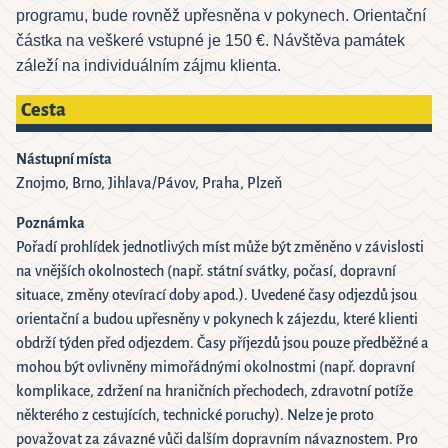
programu, bude rovněž upřesněna v pokynech. Orientační
částka na veškeré vstupné je 150 €. Návštěva památek
záleží na individuálním zájmu klienta.
Cesta
Nástupní místa
Znojmo, Brno, Jihlava/Pávov, Praha, Plzeň
Poznámka
Pořadí prohlídek jednotlivých míst může být změněno v závislosti
na vnějších okolnostech (např. státní svátky, počasí, dopravní
situace, změny otevírací doby apod.). Uvedené časy odjezdů jsou
orientační a budou upřesněny v pokynech k zájezdu, které klienti
obdrží týden před odjezdem. Časy příjezdů jsou pouze předběžné a
mohou být ovlivněny mimořádnými okolnostmi (např. dopravní
komplikace, zdržení na hraničních přechodech, zdravotní potíže
některého z cestujících, technické poruchy). Nelze je proto
považovat za závazné vůči dalším dopravním návaznostem. Pro