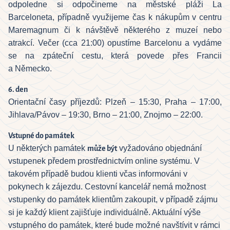
odpoledne si odpočineme na městské pláži La
Barceloneta, případně využijeme čas k nákupům v centru
Maremagnum či k návštěvě některého z muzeí nebo
atrakcí. Večer (cca 21:00) opustíme Barcelonu a vydáme
se na zpáteční cestu, která povede přes Francii
a Německo.
6. den
Orientační časy příjezdů: Plzeň – 15:30, Praha – 17:00,
Jihlava/Pávov – 19:30, Brno – 21:00, Znojmo – 22:00.
Vstupné do památek
U některých památek
může být
vyžadováno objednání
vstupenek předem prostřednictvím online systému. V
takovém případě budou klienti včas informováni v
pokynech k zájezdu. Cestovní kancelář nemá možnost
vstupenky do památek klientům zakoupit, v případě zájmu
si je každý klient zajišťuje individuálně. Aktuální výše
vstupného do památek, které bude možné navštívit v rámci