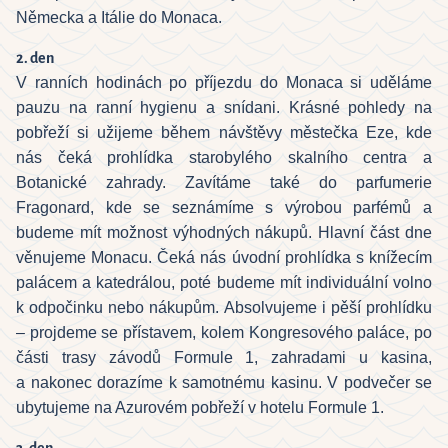
Německa a Itálie do Monaca.
2. den
V ranních hodinách po příjezdu do Monaca si uděláme
pauzu na ranní hygienu a snídani. Krásné pohledy na
pobřeží si užijeme během návštěvy městečka Eze, kde
nás čeká prohlídka starobylého skalního centra a
Botanické zahrady. Zavítáme také do parfumerie
Fragonard, kde se seznámíme s výrobou parfémů a
budeme mít možnost výhodných nákupů. Hlavní část dne
věnujeme Monacu. Čeká nás úvodní prohlídka s knížecím
palácem a katedrálou, poté budeme mít individuální volno
k odpočinku nebo nákupům. Absolvujeme i pěší prohlídku
– projdeme se přístavem, kolem Kongresového paláce, po
části trasy závodů Formule 1, zahradami u kasina,
a nakonec dorazíme k samotnému kasinu. V podvečer se
ubytujeme na Azurovém pobřeží v hotelu Formule 1.