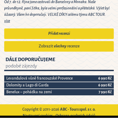
Od 7. do 12. října jsme cestovali do Barcelony a Monaka. Naše
průvodkyně, paní Jitka, byla velmi profesionální a přátelská. Výlet byl
úžasný. Všem ho doporučuji. VELKÉ DÍKY celému týmu ABC TOUR.
více
Přidat recenzi
Zobrazit
všechny
recenze
DÁLE DOPORUČUJEME
podobé zájezdy
Levandulová vůně francouzské Provence
6 990 Kč
Dolomity a Lago di Garda
6 990 Kč
Benelux – pohádka na zemi
7 990 Kč
Copyright © 2011-2026
ABC - Tours spol. s r. o.
Nastavení cookies
-
Ochrana osobních údajů