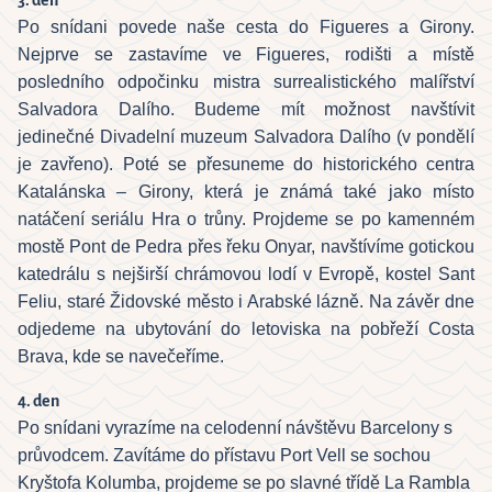
3. den
Po snídani povede naše cesta do Figueres a Girony.
Nejprve se zastavíme ve Figueres, rodišti a místě
posledního odpočinku mistra surrealistického malířství
Salvadora Dalího. Budeme mít možnost navštívit
jedinečné Divadelní muzeum Salvadora Dalího (v pondělí
je zavřeno). Poté se přesuneme do historického centra
Katalánska – Girony, která je známá také jako místo
natáčení seriálu Hra o trůny. Projdeme se po kamenném
mostě Pont de Pedra přes řeku Onyar, navštívíme gotickou
katedrálu s nejširší chrámovou lodí v Evropě, kostel Sant
Feliu, staré Židovské město i Arabské lázně. Na závěr dne
odjedeme na ubytování do letoviska na pobřeží Costa
Brava, kde se navečeříme.
4. den
Po snídani vyrazíme na celodenní návštěvu Barcelony s
průvodcem. Zavítáme do přístavu Port Vell se sochou
Kryštofa Kolumba, projdeme se po slavné třídě La Rambla