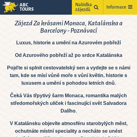
Nabídka
ABC
Informace
TOURS
zájezdů
Zájezd Za krásami Monaca, Katalánska a
Barcelony - Poznávací
Luxus, historie a umění na Azurovém pobřeží
Od Azurového pobřeží až po srdce Katalánska
Pojďte si splnit cestovatelský sen a vydejte se s námi
tam, kde se mísí vůně moře s vůní květin, historie s
ne
luxusem a umění s pohodou letních dnů.
2
Čeká Vás třpytivý šarm Monaca, romantika malých
9
středomořských uliček i fascinující svět Salvadora
5
16
Dalího.
2
23
V Katalánsku objevíte atmosféru starobylých měst,
9
30
ochutnáte místní speciality a necháte se unést