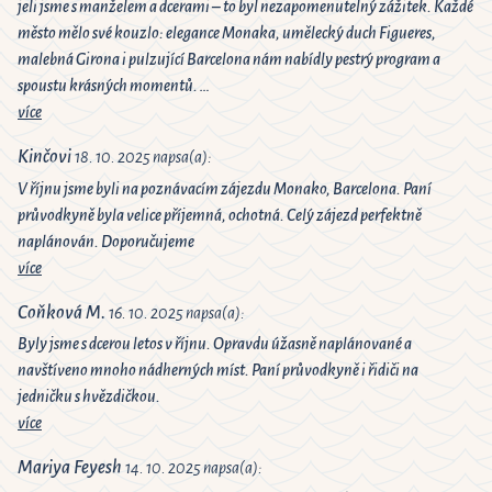
jeli jsme s manželem a dcerami – to byl nezapomenutelný zážitek. Každé
město mělo své kouzlo: elegance Monaka, umělecký duch Figueres,
malebná Girona i pulzující Barcelona nám nabídly pestrý program a
spoustu krásných momentů. …
více
Kinčovi
18. 10. 2025 napsa(a):
V říjnu jsme byli na poznávacím zájezdu Monako, Barcelona. Paní
průvodkyně byla velice příjemná, ochotná. Celý zájezd perfektně
naplánován. Doporučujeme
více
Coňková M.
16. 10. 2025 napsa(a):
Byly jsme s dcerou letos v říjnu. Opravdu úžasně naplánované a
navštíveno mnoho nádherných míst. Paní průvodkyně i řidiči na
jedničku s hvězdičkou.
více
Mariya Feyesh
14. 10. 2025 napsa(a):