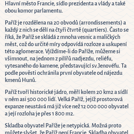
6
Hlavní město Francie, sídlo prezidenta a vlády a také
obou komor parlamentu.
Close
Paříž je rozdělena na 20 obvodů (arrondissements) a
každý z nich se dělí na čtyři čtvrtě (quartiers). Často se
říká, že Paříž se skládá z mnoha vesnic a maličkých
měst, což do určité míry odpovídá rozloze a uskupení
této aglomerace. Vjíždíme-li do Paříže, můžeme si
všimnout, na jednom z pilířů nadjezdu, reliéfu,
vytesaného do kamene, představující sv.Jenovéfu. Ta
podle pověsti ochránila první obyvatele od nájezdu
kmenů Hunů.
Paříž tvoří historické jádro, měří kolem 20 km2 a sídlí
v něm asi 500 000 lidí. Velká Paříž, jejíž prostorová
expanze neustává má již více než 12 000 000 obyvatel
a její rozloha je přes 1 800 m2.
Skladba obyvatel Paříže je netypická. Možná proto
můžete slyšet, že Paříž není Francie. Skladba obyvatel