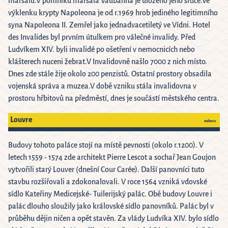
maršálů.V pomníku maršála Vaubanna je uloženo jeho srdce.Ve
výklenku krypty Napoleona je od r.1969 hrob jediného legitimního
syna Napoleona II. Zemřel jako jednadvacetiletý ve Vídni. Hotel
des Invalides byl prvním útulkem pro válečné invalidy. Před
Ludvíkem XIV. byli invalidé po ošetření v nemocnicích nebo
klášterech nuceni žebrat.V Invalidovně našlo 7000 z nich místo.
Dnes zde stále žije okolo 200 penzistů. Ostatní prostory obsadila
vojenská správa a muzea.V době vzniku stála invalidovna v
prostoru hřbitovů na předměstí, dnes je součástí městského centra.
Louvre
nahoru
Budovy tohoto paláce stojí na místě pevnosti (okolo r.1200). V
letech 1559 - 1574 zde architekt Pierre Lescot a sochař Jean Goujon
vytvořili starý Louver (dnešní Cour Carée). Další panovníci tuto
stavbu rozšiřovali a zdokonalovali. V roce 1564 vzniká vdovské
sídlo Kateřiny Medicejské- Tuilerijský palác. Obě budovy Louvre i
palác dlouho sloužily jako královské sídlo panovníků. Palác byl v
průběhu dějin ničen a opět stavěn. Za vlády Ludvíka XIV. bylo sídlo