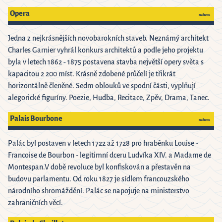
Opera
nahoru
Jedna z nejkrásnějších novobarokních staveb. Neznámý architekt
Charles Garnier vyhrál konkurs architektů a podle jeho projektu
byla v letech 1862 - 1875 postavena stavba největší opery světa s
kapacitou 2 200 míst. Krásně zdobené průčelí je třikrát
horizontálně členěné. Sedm oblouků ve spodní části, vyplňují
alegorické figuríny. Poezie, Hudba, Recitace, Zpěv, Drama, Tanec.
Palais Bourbone
nahoru
Palác byl postaven v letech 1722 až 1728 pro hraběnku Louise -
Francoise de Bourbon - legitimní dceru Ludvíka XIV. a Madame de
Montespan.V době revoluce byl konfiskován a přestavěn na
budovu parlamentu. Od roku 1827 je sídlem francouzského
národního shromáždění. Palác se napojuje na ministerstvo
zahraničních věcí.