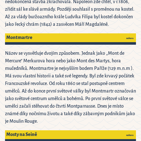
nedokončená stavba zkrachovala. Napoleon zde chtěl, v r.1806,
zřídit sál ke slávě armády. Později souhlasil s proměnou na kostel.
Až za vlády buržoazního krále Ludvíka Filipa byl kostel dokončen
jako řecký chrám (1842) a zasvěcen Máří Magdaléně.
Montmartre
nahoru
Název se vysvětluje dvojím způsobem. Jednak jako „Mont de
Mercure" Merkurova hora nebo jako Mont des Martys, hora
mučedníků. Montmartre je nejvyšším bodem Paříže (129 m.n.m ).
Má svou vlastní historii a také své legendy. Byl zde krvavý počátek
Francouzské revoluce. Od roku 1860 se stal postupně centrem
umělců. Až do konce první světové války byl Montmartr označován
jako světové centrum umělců a bohémů. Po první světové válce se
umělci začali stěhovat do čtvrti Montparnasse. Dnes je místo
známé díky nočnímu životu a také díky zábavným podnikům jako
je Moulin Rouge.
Mosty na Seině
nahoru