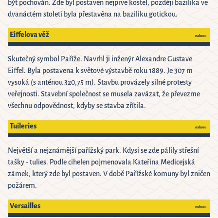
být pochován. Zde byl postaven nejprve kostel, později bazilika ve
dvanáctém století byla přestavěna na baziliku gotickou.
Eiffelova věž
nahoru
Skutečný symbol Paříže. Navrhl ji inženýr Alexandre Gustave
Eiffel. Byla postavena k světové výstavbě roku 1889. Je 307 m
vysoká (s anténou 320,75 m). Stavbu provázely silné protesty
veřejnosti. Stavební společnost se musela zavázat, že převezme
všechnu odpovědnost, kdyby se stavba zřítila.
Tuileries
nahoru
Největší a nejznámější pařížský park. Kdysi se zde pálily střešní
tašky - tulies. Podle cihelen pojmenovala Kateřina Medicejská
zámek, který zde byl postaven. V době Pařížské komuny byl zničen
požárem.
Versailles
nahoru