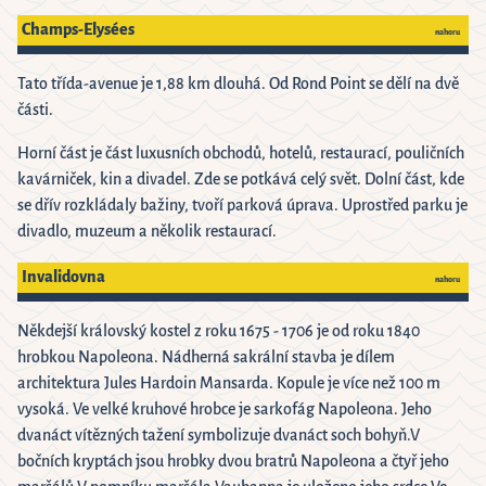
Champs-Elysées
nahoru
Tato třída-avenue je 1,88 km dlouhá. Od Rond Point se dělí na dvě
části.
Horní část je část luxusních obchodů, hotelů, restaurací, pouličních
kavárniček, kin a divadel. Zde se potkává celý svět. Dolní část, kde
se dřív rozkládaly bažiny, tvoří parková úprava. Uprostřed parku je
divadlo, muzeum a několik restaurací.
Invalidovna
nahoru
Někdejší královský kostel z roku 1675 - 1706 je od roku 1840
hrobkou Napoleona. Nádherná sakrální stavba je dílem
architektura Jules Hardoin Mansarda. Kopule je více než 100 m
vysoká. Ve velké kruhové hrobce je sarkofág Napoleona. Jeho
dvanáct vítězných tažení symbolizuje dvanáct soch bohyň.V
bočních kryptách jsou hrobky dvou bratrů Napoleona a čtyř jeho