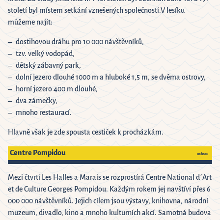
století byl místem setkání vznešených společností.V lesíku
můžeme najít:
dostihovou dráhu pro 10 000 návštěvníků,
tzv. velký vodopád,
dětský zábavný park,
dolní jezero dlouhé 1000 m a hluboké 1,5 m, se dvěma ostrovy,
horní jezero 400 m dlouhé,
dva zámečky,
mnoho restaurací.
Hlavně však je zde spousta cestiček k procházkám.
Centre Pompidou
nahoru
Mezi čtvrtí Les Halles a Marais se rozprostírá Centre National d´Art
et de Culture Georges Pompidou. Každým rokem jej navštíví přes 6
000 000 návštěvníků. Jejich cílem jsou výstavy, knihovna, národní
muzeum, divadlo, kino a mnoho kulturních akcí. Samotná budova