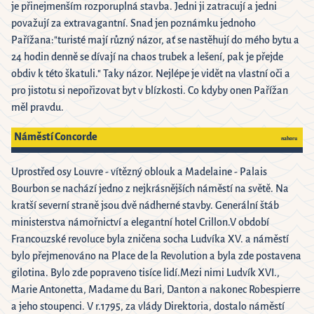
je přinejmenším rozporuplná stavba. Jedni ji zatracují a jedni
považují za extravagantní. Snad jen poznámku jednoho
Pařížana:"turisté mají různý názor, ať se nastěhují do mého bytu a
24 hodin denně se dívají na chaos trubek a lešení, pak je přejde
obdiv k této škatuli." Taky názor. Nejlépe je vidět na vlastní oči a
pro jistotu si nepořizovat byt v blízkosti. Co kdyby onen Pařížan
měl pravdu.
Náměstí Concorde
nahoru
Uprostřed osy Louvre - vítězný oblouk a Madelaine - Palais
Bourbon se nachází jedno z nejkrásnějších náměstí na světě. Na
kratší severní straně jsou dvě nádherné stavby. Generální štáb
ministerstva námořnictví a elegantní hotel Crillon.V období
Francouzské revoluce byla zničena socha Ludvíka XV. a náměstí
bylo přejmenováno na Place de la Revolution a byla zde postavena
gilotina. Bylo zde popraveno tisíce lidí.Mezi nimi Ludvík XVI.,
Marie Antonetta, Madame du Bari, Danton a nakonec Robespierre
a jeho stoupenci. V r.1795, za vlády Direktoria, dostalo náměstí