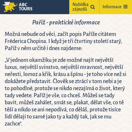
Nabídka
ABC
Informace
TOURS
zájezdů
Paříž - praktické informace
Možná nebude od věci, začít popis Paříže citátem
Fréderica Chopina. I když je tři čtvrtiny století starý,
Paříž v něm určitě i dnes najdeme:
„V jednom okamžiku je zde možné najít největší
luxus, největší svinstvo, největší mravnost, největší
neřesti, lomoz a křik, krásu a špínu - je toho více než si
ne
dokážete představit. Člověk se ztrácí v tom nebi a je
2
to pohodlné, protože se nikdo nezajímá o život, který
9
tady vedete. Paříž je vše, co chceš. Můžeš se tady
bavit, můžeš zahálet, smát se, plakat, dělat vše, co tě
5
16
těší a nikdo se ani nepodívá, co děláš, protože tisíce
2
23
lidí dělají to samé jako ty a každý tak, jak se mu
9
30
zachce".