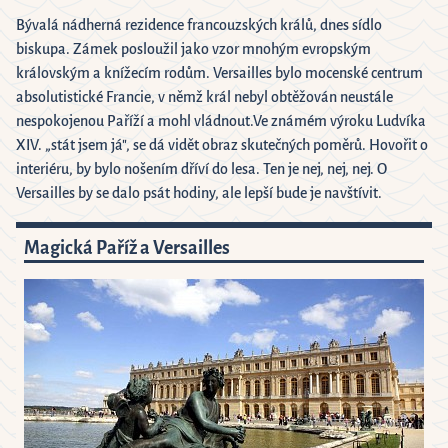
Bývalá nádherná rezidence francouzských králů, dnes sídlo
biskupa. Zámek posloužil jako vzor mnohým evropským
královským a knížecím rodům. Versailles bylo mocenské centrum
absolutistické Francie, v němž král nebyl obtěžován neustále
nespokojenou Paříží a mohl vládnout.Ve známém výroku Ludvíka
XIV. „stát jsem já", se dá vidět obraz skutečných poměrů. Hovořit o
interiéru, by bylo nošením dříví do lesa. Ten je nej, nej, nej. O
Versailles by se dalo psát hodiny, ale lepší bude je navštívit.
Magická Paříž a Versailles