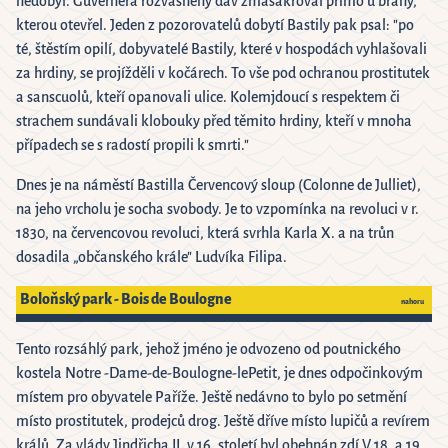
nedobyl. Guvernéra rozvášněný dav zmasakroval přímo u brány,
kterou otevřel. Jeden z pozorovatelů dobytí Bastily pak psal: "po
té, štěstím opilí, dobyvatelé Bastily, které v hospodách vyhlašovali
za hrdiny, se projížděli v kočárech. To vše pod ochranou prostitutek
a sanscuolů, kteří opanovali ulice. Kolemjdoucí s respektem či
strachem sundávali klobouky před těmito hrdiny, kteří v mnoha
případech se s radostí propili k smrti."
Dnes je na náměstí Bastilla Červencový sloup (Colonne de Julliet),
na jeho vrcholu je socha svobody. Je to vzpomínka na revoluci v r.
1830, na červencovou revoluci, která svrhla Karla X. a na trůn
dosadila „občanského krále" Ludvíka Filipa.
Boloňský park - Bois de Boulogne
nahoru
Tento rozsáhlý park, jehož jméno je odvozeno od poutnického
kostela Notre -Dame-de-Boulogne-lePetit, je dnes odpočinkovým
místem pro obyvatele Paříže. Ještě nedávno to bylo po setmění
místo prostitutek, prodejců drog. Ještě dříve místo lupičů a revírem
králů. Za vlády Jindřicha II. v 16. století byl obehnán zdí.V 18. a 19.