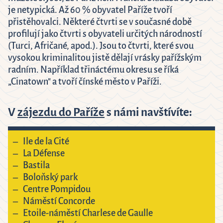
je netypická. Až 60 % obyvatel Paříže tvoří
přistěhovalci. Některé čtvrti se v současné době
profilují jako čtvrti s obyvateli určitých národností
(Turci, Afričané, apod.). Jsou to čtvrti, které svou
vysokou kriminalitou jistě dělají vrásky pařížským
radním. Například třináctému okresu se říká
„Cinatown" a tvoří čínské město v Paříži.
V
zájezdu do Paříže
s námi navštívíte:
Ile de la Cité
La Défense
Bastila
Boloňský park
Centre Pompidou
Náměstí Concorde
Etoile-náměstí Charlese de Gaulle