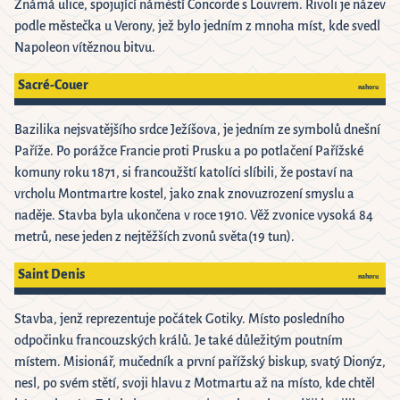
Známá ulice, spojující náměstí Concorde s Louvrem. Rivoli je název
podle městečka u Verony, jež bylo jedním z mnoha míst, kde svedl
Napoleon vítěznou bitvu.
Sacré-Couer
nahoru
Bazilika nejsvatějšího srdce Ježíšova, je jedním ze symbolů dnešní
Paříže. Po porážce Francie proti Prusku a po potlačení Pařížské
komuny roku 1871, si francoužští katolíci slíbili, že postaví na
vrcholu Montmartre kostel, jako znak znovuzrození smyslu a
naděje. Stavba byla ukončena v roce 1910. Věž zvonice vysoká 84
metrů, nese jeden z nejtěžších zvonů světa(19 tun).
Saint Denis
nahoru
Stavba, jenž reprezentuje počátek Gotiky. Místo posledního
odpočinku francouzských králů. Je také důležitým poutním
místem. Misionář, mučedník a první pařížský biskup, svatý Dionýz,
nesl, po svém stětí, svoji hlavu z Motmartu až na místo, kde chtěl