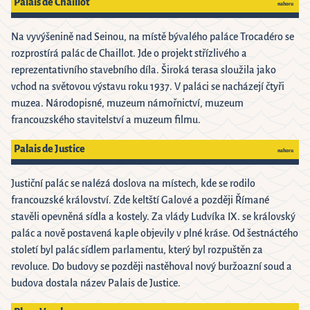
Palais de Chaillot
nahoru
Na vyvýšenině nad Seinou, na místě bývalého paláce Trocadéro se
rozprostírá palác de Chaillot. Jde o projekt střízlivého a
reprezentativního stavebního díla. Široká terasa sloužila jako
vchod na světovou výstavu roku 1937. V paláci se nacházejí čtyři
muzea. Národopisné, muzeum námořnictví, muzeum
francouzského stavitelství a muzeum filmu.
Palais de Justice
nahoru
Justiční palác se nalézá doslova na místech, kde se rodilo
francouzské království. Zde keltští Galové a později Římané
stavěli opevněná sídla a kostely. Za vlády Ludvíka IX. se královský
palác a nově postavená kaple objevily v plné kráse. Od šestnáctého
století byl palác sídlem parlamentu, který byl rozpuštěn za
revoluce. Do budovy se později nastěhoval nový buržoazní soud a
budova dostala název Palais de Justice.