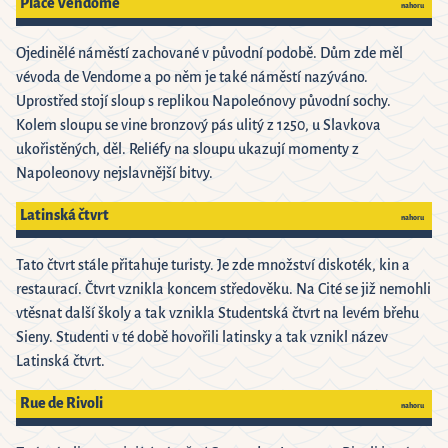
Place Vendome
nahoru
Ojedinělé náměstí zachované v původní podobě. Dům zde měl
vévoda de Vendome a po něm je také náměstí nazýváno.
Uprostřed stojí sloup s replikou Napoleónovy původní sochy.
Kolem sloupu se vine bronzový pás ulitý z 1250, u Slavkova
ukořistěných, děl. Reliéfy na sloupu ukazují momenty z
Napoleonovy nejslavnější bitvy.
Latinská čtvrt
nahoru
Tato čtvrt stále přitahuje turisty. Je zde množství diskoték, kin a
restaurací. Čtvrt vznikla koncem středověku. Na Cité se již nemohli
vtěsnat další školy a tak vznikla Studentská čtvrt na levém břehu
Sieny. Studenti v té době hovořili latinsky a tak vznikl název
Latinská čtvrt.
Rue de Rivoli
nahoru