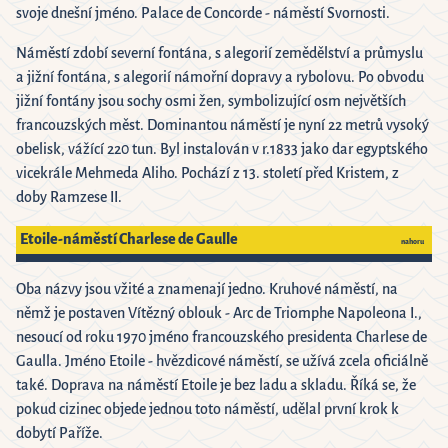
svoje dnešní jméno. Palace de Concorde - náměstí Svornosti.
Náměstí zdobí severní fontána, s alegorií zemědělství a průmyslu
a jižní fontána, s alegorií námořní dopravy a rybolovu. Po obvodu
jižní fontány jsou sochy osmi žen, symbolizující osm největších
francouzských měst. Dominantou náměstí je nyní 22 metrů vysoký
obelisk, vážící 220 tun. Byl instalován v r.1833 jako dar egyptského
vicekrále Mehmeda Aliho. Pochází z 13. století před Kristem, z
doby Ramzese II.
Etoile-náměstí Charlese de Gaulle
nahoru
Oba názvy jsou vžité a znamenají jedno. Kruhové náměstí, na
němž je postaven Vítězný oblouk - Arc de Triomphe Napoleona I.,
nesoucí od roku 1970 jméno francouzského presidenta Charlese de
Gaulla. Jméno Etoile - hvězdicové náměstí, se užívá zcela oficiálně
také. Doprava na náměstí Etoile je bez ladu a skladu. Říká se, že
pokud cizinec objede jednou toto náměstí, udělal první krok k
dobytí Paříže.