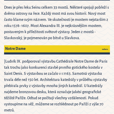
Dnes je přes řeku Seinu celkem 33 mostů. Některé spojují pobřeží s
dvěma ostrovy na řece. Každý most má svou historii. Nový most
často klame svým názvem. Ve skutečnosti je mostem nejstarším z
roku 1578- 1607. Most Alexandra III. je nejkrásnějším mostem,
postaveným k příležitosti světové výstavy. Jeden z mostů -
Slavkovský, je pojmenován po bitvě u Slavkova.
Notre Dame
nahoru
|Ludvík IX. podporoval výstavbu Cathédrale Notre Dame de Paris
tak trochu jako konkurenci stavbě prvního gotického kostela v
Saint Denis. S výstavbou se začalo v r.1163. Samotná výstavba
trvala déle než 150 let. Architektura katedrály v průběhu výstavby
přebírala prvky z výstavby mnoha jiných katedrál. U katedrály
najdeme bronzovou desku, která označuje jakési geografické
těžiště Paříže. Odtud se počítají všechny vzdálenosti. Pokud
vystoupíme na věž, můžeme se rozhlédnout po Paříži z výše 70
metrů.