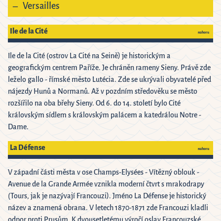
Versailles
Ile de la Cité
nahoru
Ile de la Cité (ostrov La Cité na Seině) je historickým a
geografickým centrem Paříže. Je chráněn rameny Sieny. Právě zde
leželo gallo - římské město Lutécia. Zde se ukrývali obyvatelé před
nájezdy Hunů a Normanů. Až v pozdním středověku se město
rozšířilo na oba břehy Sieny. Od 6. do 14. století bylo Cité
královským sídlem s královským palácem a katedrálou Notre -
Dame.
La Défense
nahoru
V západní části města v ose Champs-Elysées - Vítězný oblouk -
Avenue de la Grande Armée vznikla moderní čtvrt s mrakodrapy
(Tours, jak je nazývají Francouzi). Jméno La Défense je historický
název a znamená obrana. V letech 1870-1871 zde Francouzi kladli
odpor proti Prusům. K dvousetletému výročí oslav Francouzské