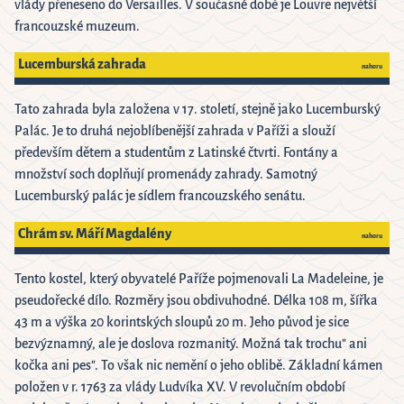
vlády přeneseno do Versailles. V současné době je Louvre největší
francouzské muzeum.
Lucemburská zahrada
nahoru
Tato zahrada byla založena v 17. století, stejně jako Lucemburský
Palác. Je to druhá nejoblíbenější zahrada v Paříži a slouží
především dětem a studentům z Latinské čtvrti. Fontány a
množství soch doplňují promenády zahrady. Samotný
Lucemburský palác je sídlem francouzského senátu.
Chrám sv. Máří Magdalény
nahoru
Tento kostel, který obyvatelé Paříže pojmenovali La Madeleine, je
pseudořecké dílo. Rozměry jsou obdivuhodné. Délka 108 m, šířka
43 m a výška 20 korintských sloupů 20 m. Jeho původ je sice
bezvýznamný, ale je doslova rozmanitý. Možná tak trochu" ani
kočka ani pes". To však nic nemění o jeho oblibě. Základní kámen
položen v r. 1763 za vlády Ludvíka XV. V revolučním období