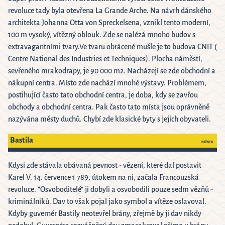
revoluce tady byla otevřena La Grande Arche. Na návrh dánského
architekta Johanna Otta von Spreckelsena, vznikl tento moderní,
100 m vysoký, vítězný oblouk. Zde se nalézá mnoho budov s
extravagantními tvary.Ve tvaru obrácené mušle je to budova CNIT (
Centre National des Industries et Techniques). Plocha náměstí,
sevřeného mrakodrapy, je 90 000 m2. Nacházejí se zde obchodní a
nákupní centra. Místo zde nachází mnohé výstavy. Problémem,
postihující často tato obchodní centra, je doba, kdy se zavřou
obchody a obchodní centra. Pak často tato místa jsou oprávněně
nazývána městy duchů. Chybí zde klasické byty s jejich obyvateli.
Bastila
nahoru
Kdysi zde stávala obávaná pevnost - vězení, které dal postavit
Karel V. 14. července 1 789, útokem na ni, začala Francouzská
revoluce. "Osvoboditelé" ji dobyli a osvobodili pouze sedm vězňů -
kriminálníků. Dav to však pojal jako symbol a vítěze oslavoval.
Kdyby guvernér Bastily neotevřel brány, zřejmě by ji dav nikdy