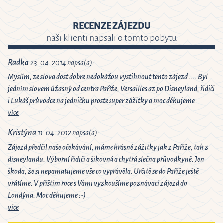
RECENZE ZÁJEZDU
naši klienti napsali o tomto pobytu
Radka
23. 04. 2014 napsa(a):
Myslím, ze slova dost dobre nedokážou vystihnout tento zájezd .... Byl
jedním slovem úžasný od centra Paříže, Versailles az po Disneyland, řidiči
i Lukáš průvodce na jedničku proste super zážitky a moc děkujeme
více
Kristýna
11. 04. 2012 napsa(a):
Zájezd předčil naše očekávání, máme krásné zážitky jak z Paříže, tak z
disneylandu. Výborní řidiči a šikovná a chytrá slečna průvodkyně. Jen
škoda, že si nepamatujeme vše co vyprávěla. Určitě se do Paříže ještě
vrátíme. V příštím roce s Vámi vyzkoušíme poznávací zájezd do
Londýna. Moc děkujeme :-)
více