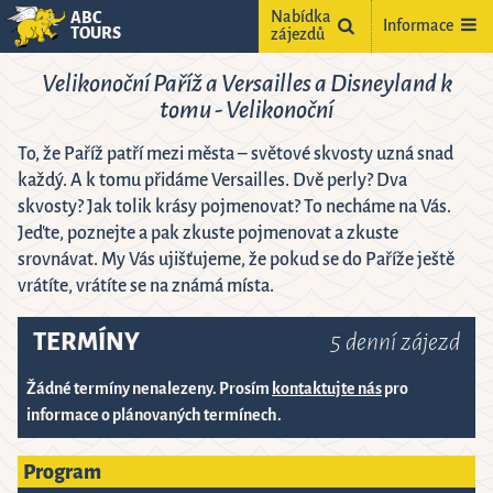
Nabídka
ABC
Informace
TOURS
zájezdů
Velikonoční Paříž a Versailles a Disneyland k
tomu - Velikonoční
To, že Paříž patří mezi města – světové skvosty uzná snad
každý. A k tomu přidáme Versailles. Dvě perly? Dva
skvosty? Jak tolik krásy pojmenovat? To necháme na Vás.
Jeďte, poznejte a pak zkuste pojmenovat a zkuste
srovnávat. My Vás ujišťujeme, že pokud se do Paříže ještě
ne
vrátíte, vrátíte se na známá místa.
2
TERMÍNY
5 denní zájezd
9
5
16
Žádné termíny nenalezeny. Prosím
kontaktujte nás
pro
informace o plánovaných termínech.
2
23
9
30
Program