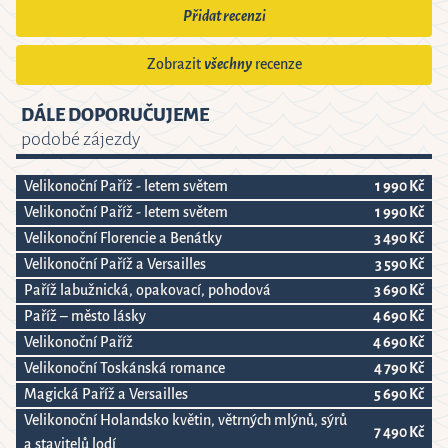
Přidat recenzi
Zobrazit
všechny
recenze
DÁLE DOPORUČUJEME
podobé zájezdy
Velikonoční Paříž - letem světem
1 990 Kč
Velikonoční Paříž - letem světem
1 990 Kč
Velikonoční Florencie a Benátky
3 490 Kč
Velikonoční Paříž a Versailles
3 590 Kč
Paříž labužnická, opakovací, pohodová
3 690 Kč
Paříž – město lásky
4 690 Kč
Velikonoční Paříž
4 690 Kč
Velikonoční Toskánská romance
4 790 Kč
Magická Paříž a Versailles
5 690 Kč
Velikonoční Holandsko květin, větrných mlýnů, sýrů
7 490 Kč
a stavitelů lodí