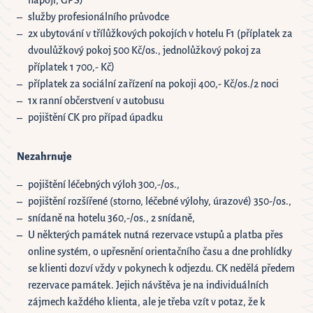
nápoji, GPS)
služby profesionálního průvodce
2x ubytování v třílůžkových pokojích v hotelu F1 (příplatek za
dvoulůžkový pokoj 500 Kč/os., jednolůžkový pokoj za
příplatek 1 700,- Kč)
příplatek za sociální zařízení na pokoji 400,- Kč/os./2 noci
1x ranní občerstvení v autobusu
pojištění CK pro případ úpadku
Nezahrnuje
pojištění léčebných výloh 300,-/os.,
pojištění rozšířené (storno, léčebné výlohy, úrazové) 350-/os.,
snídaně na hotelu 360,-/os., 2 snídaně,
U některých památek nutná rezervace vstupů a platba přes
online systém, o upřesnění orientačního času a dne prohlídky
se klienti dozví vždy v pokynech k odjezdu. CK nedělá předem
rezervace památek. Jejich návštěva je na individuálních
zájmech každého klienta, ale je třeba vzít v potaz, že k