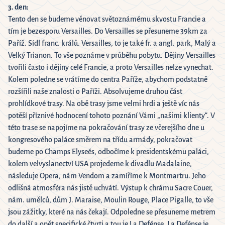
3. den:
Tento den se budeme věnovat světoznámému skvostu Francie a
tím je bezesporu Versailles. Do Versailles se přesuneme 39km za
Paříž. Sídl franc. králů. Versailles, to je také fr. a angl. park, Malý a
Velký Trianon. To vše poznáme v průběhu pobytu. Dějiny Versailles
tvořili často i dějiny celé Francie, a proto Versailles nelze vynechat.
Kolem poledne se vrátíme do centra Paříže, abychom podstatně
rozšířili naše znalosti o Paříži. Absolvujeme druhou část
prohlídkové trasy. Na obě trasy jsme velmi hrdi a ještě víc nás
potěší příznivé hodnocení tohoto poznání Vámi „našimi klienty“. V
této trase se napojíme na pokračování trasy ze včerejšího dne u
kongresového paláce směrem na třídu armády, pokračovat
budeme po Champs Elyseés, odbočíme k presidentskému paláci,
kolem velvyslanectví USA projedeme k divadlu Madalaine,
následuje Opera, nám Vendom a zamíříme k Montmartru. Jeho
odlišná atmosféra nás jistě uchvátí. Výstup k chrámu Sacre Couer,
nám. umělců, dům J. Maraise, Moulin Rouge, Place Pigalle, to vše
jsou zážitky, které na nás čekají. Odpoledne se přesuneme metrem
do další a opět specifické čtvrti a tou je La Defénse. La Defénse je