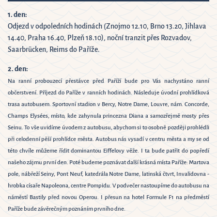
6
1. den:
Close
Odjezd v odpoledních hodinách (Znojmo 12.10, Brno 13.20, Jihlava
14.40, Praha 16.40, Plzeň 18.10), noční tranzit přes Rozvadov,
Saarbrücken, Reims do Paříže.
2. den:
Na ranní probouzecí přestávce před Paříží bude pro Vás nachystáno ranní
občerstvení. Příjezd do Paříže v ranních hodinách. Následuje úvodní prohlídková
trasa autobusem. Sportovní stadion v Bercy, Notre Dame, Louvre, nám. Concorde,
Champs Elysées, místo, kde zahynula princezna Diana a samozřejmě mosty přes
Seinu. To vše uvidíme úvodem z autobusu, abychom si to osobně později prohlédli
při celodenní pěší prohlídce města. Autobus nás vysadí v centru města a my se od
této chvíle můžeme řídit dominantou Eiffelovy věže. I ta bude patřit do popředí
našeho zájmu první den. Poté budeme poznávat další krásná místa Paříže: Martova
pole, nábřeží Seiny, Pont Neuf, katedrála Notre Dame, latinská čtvrt, Invalidovna -
hrobka císaře Napoleona, centre Pompidu. V podvečer nastoupíme do autobusu na
náměstí Bastily před novou Operou. I přesun na hotel Formule F1 na předměstí
Paříže bude závěrečným poznáním prvního dne.