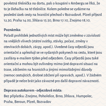
pověstná třešnička na dortu, pak o koupání v Ambergu se říká, že
to je šlehačka na té třešničce. Kolem poledne se vydáme na
poslední úsek cesty na hraniční přechod v Rozvadově. Plzeň příjezd
12.30, Praha 14.00, Jihlava 15.50, Brno 17.10, Znojmo 18,10.
Poznámka:
Pořadí prohlídek jednotlivých míst může být změněno v závislosti
na vnějších vlivech (státní svátky, stávky, počasí, změny v
otevíracích dobách, zácpy, apod.). Uvedené časy odjezdů jsou
orientační a upřesňují se ve vydaných pokynech na cestu, které jsou
zasílány e-mailem týden před odjezdem. Časy příjezdů jsou také
orientační a mohou být ovlivněny mimo jiné dopravní situací na
trase, zdržením na hranicích a jinými mimořádnými důvody
(nemoc cestujících, drobné zdržení při opravách, apod.). V žádném
případě je nelze brát jako závazné pro další dopravní návaznosti.
Doprava autokarem - odjezdová místa:
Bez příplatku: Znojmo, Pohořelice, Brno, Jihlava, Humpolec,
Praha, Beroun, Plzeň, Rozvadov