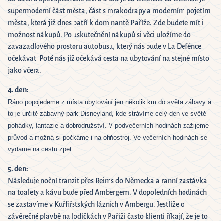
supermoderní část města, část s mrakodrapy a moderním pojetím
města, která již dnes patří k dominantě Paříže. Zde budete mít i
možnost nákupů. Po uskutečnění nákupů si věci uložíme do
zavazadlového prostoru autobusu, který nás bude v La Defénce
očekávat. Poté nás již očekává cesta na ubytování na stejné místo
jako včera.
4. den:
Ráno popojedeme z místa ubytování jen několik km do světa zábavy a
to je určitě zábavný park Disneyland, kde strávíme celý den ve světě
pohádky, fantazie a dobrodružství. V podvečerních hodinách zažijeme
průvod a možná si počkáme i na ohňostroj. Ve večerních hodinách se
vydáme na cestu zpět.
5. den:
Následuje noční tranzit přes Reims do Německa a ranní zastávka
na toalety a kávu bude před Ambergem. V dopoledních hodinách
se zastavíme v Kuřfiřstských lázních v Ambergu. Jestliže o
závěrečné plavbě na lodičkách v Paříži často klienti říkají, že je to