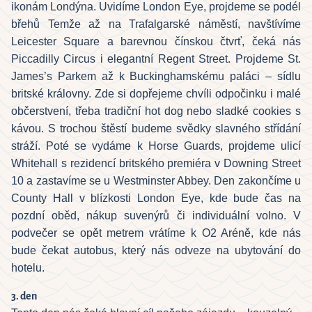
ikonám Londýna. Uvidíme London Eye, projdeme se podél
břehů Temže až na Trafalgarské náměstí, navštívíme
Leicester Square a barevnou čínskou čtvrť, čeká nás
Piccadilly Circus i elegantní Regent Street. Projdeme St.
James’s Parkem až k Buckinghamskému paláci – sídlu
britské královny. Zde si dopřejeme chvíli odpočinku i malé
občerstvení, třeba tradiční hot dog nebo sladké cookies s
kávou. S trochou štěstí budeme svědky slavného střídání
stráží. Poté se vydáme k Horse Guards, projdeme ulicí
Whitehall s rezidencí britského premiéra v Downing Street
10 a zastavíme se u Westminster Abbey. Den zakončíme u
County Hall v blízkosti London Eye, kde bude čas na
pozdní oběd, nákup suvenýrů či individuální volno. V
podvečer se opět metrem vrátíme k O2 Aréně, kde nás
bude čekat autobus, který nás odveze na ubytování do
hotelu.
3. den