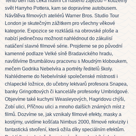
Tento den nás čeká hlavní cíl našeho zájezdu – kouzelný
svět Harryho Pottera, kam se dopravíme autobusem.
Návštěva filmových ateliérů Warner Bros. Studio Tour
London je skutečným zážitkem pro všechny věkové
kategorie. Expozice se rozkládá na obrovské ploše a
nabízí jedinečnou možnost nahlédnout do zákulisí
natáčení slavné filmové série. Projdeme se po původní
kamenné podlaze Velké síně Bradavického hradu,
navštívíme Brumbálovu pracovnu s Moudrým kloboukem,
mečem Godrika Nebelvíra a portréty ředitelů školy.
Nahlédneme do Nebelvírské společenské místnosti i
chlapecké ložnice, do učebny lektvarů profesora Snapea,
banky Gringottových či kanceláře profesorky Umbridgové.
Objevíme také kuchyni Weasleyových, Hagridovu chýši,
Zobí ulici, Příčnou ulici a mnoho dalších známých míst z
filmů. Dozvíme se, jak vznikaly filmové efekty, masky a
kostýmy, uvidíme košťata Nimbus 2000, filmové rekvizity i
fantastická stvoření, která ožila díky speciálním efektům.