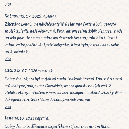
více
Rothovi
18. 07. 2026 napsa(a):
Zájezd do Londýna a návštěva ateliérů Harryho Pottera byl naprosto
skvělý a předčil naše očekávání. Program byl velmi dobře připravený, vše
na sebe plynule navazovalo a byl dostatek času na prohlídku i vlastní
volno. Velké poděkování patří delegátce, která byla po celou dobu velmi
milá, ochotná,…
více
Lucka
18. 07. 2026 napsa(a):
Dobrý den, zájezd byl perfektní a splnil naše očekávání. Páni řidiči i paní
průvodkyně Jana, super. Dozvěděli jsme se spoustu nových věcí. Z
ateliéru Harryho Pottera jsme si odvezli nezapomenutelné zážitky. Moc
děkujeme a určitě se s Vámi do Londýna rádi vrátíme.
více
Jana
14. 10. 2024 napsa(a):
Dobrý den, moc děkujeme za perfektní zájezd, moc se nám líbilo.