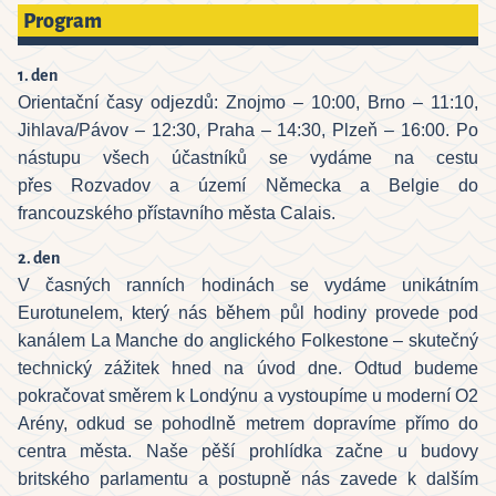
Program
1. den
Orientační časy odjezdů: Znojmo – 10:00, Brno – 11:10,
Jihlava/Pávov – 12:30, Praha – 14:30, Plzeň – 16:00. Po
nástupu všech účastníků se vydáme na cestu
přes Rozvadov a území Německa a Belgie do
francouzského přístavního města Calais.
2. den
V časných ranních hodinách se vydáme unikátním
Eurotunelem, který nás během půl hodiny provede pod
kanálem La Manche do anglického Folkestone – skutečný
technický zážitek hned na úvod dne. Odtud budeme
pokračovat směrem k Londýnu a vystoupíme u moderní O2
Arény, odkud se pohodlně metrem dopravíme přímo do
centra města. Naše pěší prohlídka začne u budovy
britského parlamentu a postupně nás zavede k dalším