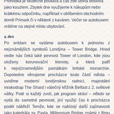
Prohlídka je skutečně poutavá a čas zde ubíhá doslova
jako kouzlem. Zbytek dne využijeme k nákupům nebo
krátkému odpočinku, například v oblíbeném obchodním
domě Primark či v některé z kaváren. Večer se autobusem
vrátíme na stejné místo ubytování.
4. den
Po snídani se vydáme autobusem k jednomu z
nejznámějších symbolů Londýna – Tower Bridge. Hned
vedle nás čeká také pevnost Tower of London, kde jsou
uloženy korunovační klenoty, a která patří
k nejvýznamnějším památkám britské monarchie.
Dopoledne věnujeme procházce touto částí města –
uvidíme moderní londýnskou radnici, majestátní
mrakodrap The Shard i válečný křižník Belfast z 2. světové
války. Poté si každý zvolí, jak program stráví – někdo se
vydá do samotné pevnosti, jiní využijí čas k procházce
podél nábřeží Temže, kde se nabízejí další zajímavosti
jako katedrála sv. Pavla, Millennium Bridge známý z filmu