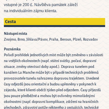
vstupné je 200 £. Návštěva památek záleží
na individuálním zájmu klienta.
Cesta
Nástupní místa
Znojmo, Brno, Jihlava/Pávov, Praha, Beroun, Plzeň, Rozvadov
Poznámka
Pořadí prohlídek jednotlivých míst může být změněno v závislosti
na vnějších okolnostech (např. státní svátky, počasí, dopravní
situace, změny otevírací doby apod.). Doprava tunelem pod
kanálem La Manche může být v případě technických problémů
provozovatele tunelu nahrazena dopravou trajektem. Uvedené
časy odjezdů jsou orientační a budou upřesněny v pokynech k
zájezdu, které klienti obdrží týden před odjezdem. Časy příjezdů
jsou pouze předběžné a mohou být ovlivněny mimořádnými
okolnostmi (např. dopravní komplikace, zdržení na hraničních
přechodech, zdravotní potíže některého z cestujících, technické