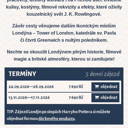
6
kulisy, kostýmy, filmové rekvizity a efekty, které oživily
kouzelnický svět J. K. Rowlingové.
Close
Závěr cesty věnujeme dalším ikonickým místům
Londýna – Tower of London, katedrále sv. Pavla
či čtvrti Greenwich s nultým poledníkem.
Nechte se okouzlit Londýnem plným historie, filmové
magie a britské atmosféry, kterou si zamilujete!
TERMÍNY
5 denní zájezd
24.09.2026—28.09.2026
7 690 Kč
objednat
13.11.2026—17.11.2026
7 690 Kč
objednat
TIP: Zájezd Londýn po stopách Harryho Pottera si můžete
objednat formou
dárkového poukazu
.