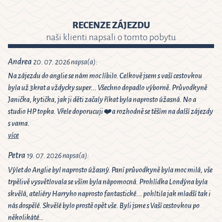
RECENZE ZÁJEZDU
naši klienti napsali o tomto pobytu
Andrea
20. 07. 2026 napsa(a):
Na zájezdu do anglie se nám moc líbilo. Celkově jsem s vaší cestovkou
byla už 3krat a vždycky super... Všechno dopadlo výborně. Průvodkyně
Janička, kytička, jak ji děti začaly říkat byla naprosto úžasná. No a
studio HP topka. Vřele doporucuji❤️ a rozhodně se těším na další zájezdy
s vama.
více
Petra
19. 07. 2026 napsa(a):
Výlet do Anglie byl naprosto úžasný. Paní průvodkyně byla moc milá, vše
trpělivě vysvětlovala se vším byla nápomocná. Prohlídka Londýna byla
skvělá, ateliéry Harryho naprosto fantastické... pohltila jak mladší tak i
nás dospělé. Skvělé bylo prostě opět vše. Byli jsme s Vaší cestovkou po
několikáté…