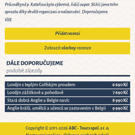
Průvodkyně p. Kateřina byla výborná, řidiči super. Stihli jsme toho
spoustu díky skvělé organizaci a načasování. Doporučujeme.
více
Přidat recenzi
Zobrazit
všechny
recenze
DÁLE DOPORUČUJEME
podobé zájezdy
Londýn s teplým Golfským proudem
6 690 Kč
Londýn zážitkově a pohodově
7 690 Kč
Stará dobrá Anglie a Belgie navíc
8 990 Kč
Anglie králů, umělců a učenců se zastavením v Belgii
9 990 Kč
Copyright © 2011-2026
ABC - Tours spol. s r. o.