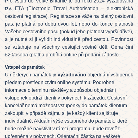
Pro vstup do Velké Británie je od roku 2024 vyžadována
tzv. ETA (Electronic Travel Authorisation – elektronická
cestovní registrace). Registrace se váže na platný cestovní
pas, je platná po dobu dvou let, nebo do konce platnosti
Vašeho cestovního pasu (pokud jeho platnost vyprší dříve),
a je nutné si ji vyřídit individuálně před cestou. Povinnost
se vztahuje na všechny cestující včetně dětí. Cena činí
£
20/osoba (platba probíhá online při podání žádosti).
Vstupné do památek
U některých památek
je
vyžadováno
objednání vstupenek
předem prostřednictvím online systému. Podrobné
informace o termínu návštěvy a způsobu objednání
vstupenek obdrží klienti v pokynech k zájezdu. Cestovní
kancelář nemá možnost vstupenky do památek klientům
zakoupit, v případě zájmu si je každý klient zajišťuje
individuálně. Aktuální výše vstupného do památek, které
bude možné navštívit v rámci programu, bude rovněž
upřesněna v pokynech. Orientační částka na veškeré