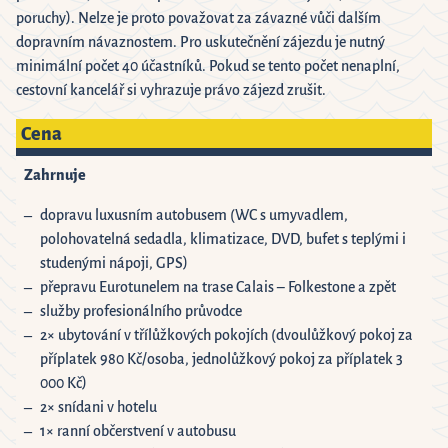
poruchy). Nelze je proto považovat za závazné vůči dalším
dopravním návaznostem. Pro uskutečnění zájezdu je nutný
minimální počet 40 účastníků. Pokud se tento počet nenaplní,
cestovní kancelář si vyhrazuje právo zájezd zrušit.
Cena
Zahrnuje
dopravu luxusním autobusem (WC s umyvadlem,
polohovatelná sedadla, klimatizace, DVD, bufet s teplými i
studenými nápoji, GPS)
přepravu Eurotunelem na trase Calais – Folkestone a zpět
služby profesionálního průvodce
2× ubytování v třílůžkových pokojích (dvoulůžkový pokoj za
příplatek 980 Kč/osoba, jednolůžkový pokoj za příplatek 3
000 Kč)
2× snídani v hotelu
1× ranní občerstvení v autobusu