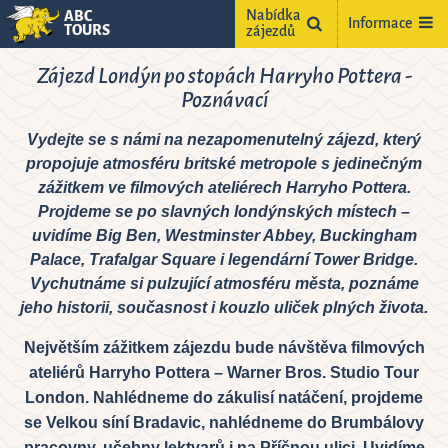
Nabídka
ABC
Informace
TOURS
zájezdů
Zájezd Londýn po stopách Harryho Pottera -
Poznávací
Vydejte se s námi na nezapomenutelný zájezd, který
propojuje atmosféru britské metropole s jedinečným
zážitkem ve filmových ateliérech Harryho Pottera.
Projdeme se po slavných londýnských místech –
uvidíme Big Ben, Westminster Abbey, Buckingham
ne
Palace, Trafalgar Square i legendární Tower Bridge.
2
Vychutnáme si pulzující atmosféru města, poznáme
jeho historii, současnost i kouzlo uliček plných života.
9
5
16
Největším zážitkem zájezdu bude návštěva filmových
ateliérů Harryho Pottera – Warner Bros. Studio Tour
2
23
London. Nahlédneme do zákulisí natáčení, projdeme
9
30
se Velkou síní Bradavic, nahlédneme do Brumbálovy
pracovny, učebny lektvarů i na Příčnou ulici. Uvidíme