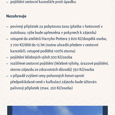
pojištění cestovní kanceláře proti úpadku
Nezahrnuje
povinný příplatek za pobytovou taxu (platba v hotovosti v
autobusu; výše bude upřesněna v pokynech k zájezdu)
vstupné do ateliérů Harryho Pottera 3 800 Kč/dospělá osoba;
3 700 Kč/dítě do 15 let (nutno uhradit předem v cestovní
kanceláři; vstupné podléhá 100% stornu)
pojištění léčebných výloh 300 Kč/osoba
rozšířené cestovní pojištění (léčebné výlohy, úrazové pojištění,
storno zájezdu ze zdravotních důvodů) 350 Kč/osoba
v případě zvýšení ceny pohonných hmot oproti
předpokládané ceně v kalkulaci zájezdu bude účtován
palivový příplatek (max. 250 Kč/osoba)