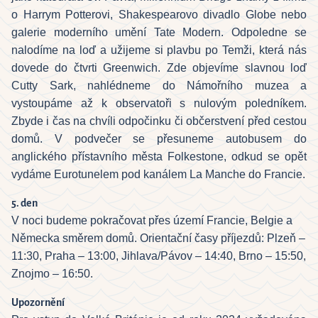
o Harrym Potterovi, Shakespearovo divadlo Globe nebo
galerie moderního umění Tate Modern. Odpoledne se
nalodíme na loď a užijeme si plavbu po Temži, která nás
dovede do čtvrti Greenwich. Zde objevíme slavnou loď
Cutty Sark, nahlédneme do Námořního muzea a
vystoupáme až k observatoři s nulovým poledníkem.
Zbyde i čas na chvíli odpočinku či občerstvení před cestou
domů. V podvečer se přesuneme autobusem do
anglického přístavního města Folkestone, odkud se opět
vydáme Eurotunelem pod kanálem La Manche do Francie.
5. den
V noci budeme pokračovat přes území Francie, Belgie a
Německa směrem domů. Orientační časy příjezdů: Plzeň –
11:30, Praha – 13:00, Jihlava/Pávov – 14:40, Brno – 15:50,
Znojmo – 16:50.
Upozornění