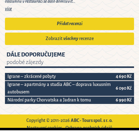
obsluhou v restauraci se dalo domluvit…
více
Přidat recenzi
Zobrazit
všechny
recenze
DÁLE DOPORUČUJEME
podobé zájezdy
Igrane – zkrácené pobyty
4 690 Kč
Igrane – apartmány a studia ABC – doprava luxusním
6 090 Kč
autobusem
Národní parky Chorvatska a Jadran k tomu
6 990 Kč
Copyright © 2011-2026
ABC - Tours spol. s r. o.
Nastavení cookies
-
Ochrana osobních údajů