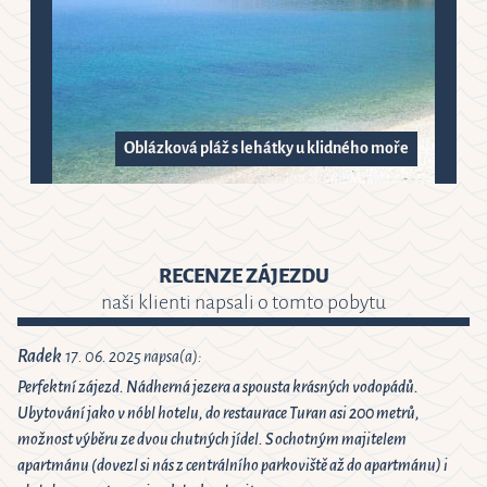
Oblázková pláž s lehátky u klidného moře
RECENZE ZÁJEZDU
naši klienti napsali o tomto pobytu
Radek
17. 06. 2025 napsa(a):
Perfektní zájezd. Nádherná jezera a spousta krásných vodopádů.
Ubytování jako v nóbl hotelu, do restaurace Turan asi 200 metrů,
možnost výběru ze dvou chutných jídel. S ochotným majitelem
apartmánu (dovezl si nás z centrálního parkoviště až do apartmánu) i