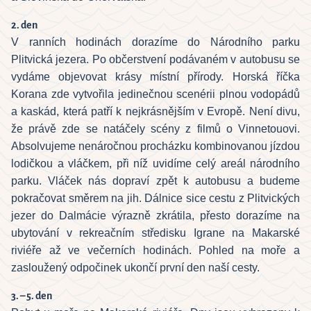
2. den
V ranních hodinách dorazíme do Národního parku
Plitvická jezera. Po občerstvení podávaném v autobusu se
vydáme objevovat krásy místní přírody. Horská říčka
Korana zde vytvořila jedinečnou scenérii plnou vodopádů
a kaskád, která patří k nejkrásnějším v Evropě. Není divu,
že právě zde se natáčely scény z filmů o Vinnetouovi.
Absolvujeme nenáročnou procházku kombinovanou jízdou
lodičkou a vláčkem, při níž uvidíme celý areál národního
parku. Vláček nás dopraví zpět k autobusu a budeme
pokračovat směrem na jih. Dálnice sice cestu z Plitvických
jezer do Dalmácie výrazně zkrátila, přesto dorazíme na
ubytování v rekreačním středisku Igrane na Makarské
riviéře až ve večerních hodinách. Pohled na moře a
zasloužený odpočinek ukončí první den naší cesty.
3. – 5. den