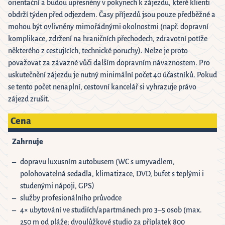
orientační a budou upřesněny v pokynech k zájezdu, které klienti
obdrží týden před odjezdem. Časy příjezdů jsou pouze předběžné a
mohou být ovlivněny mimořádnými okolnostmi (např. dopravní
komplikace, zdržení na hraničních přechodech, zdravotní potíže
některého z cestujících, technické poruchy). Nelze je proto
považovat za závazné vůči dalším dopravním návaznostem. Pro
uskutečnění zájezdu je nutný minimální počet 40 účastníků. Pokud
se tento počet nenaplní, cestovní kancelář si vyhrazuje právo
zájezd zrušit.
Cena
Zahrnuje
dopravu luxusním autobusem (WC s umyvadlem,
polohovatelná sedadla, klimatizace, DVD, bufet s teplými i
studenými nápoji, GPS)
služby profesionálního průvodce
4× ubytování ve studiích/apartmánech pro 3–5 osob (max.
250 m od pláže; dvoulůžkové studio za příplatek 800