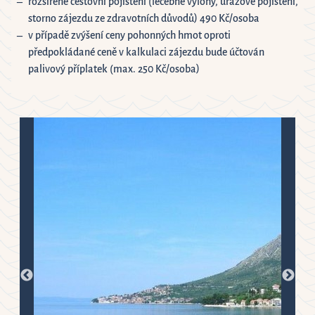
rozšířené cestovní pojištění (léčebné výlohy, úrazové pojištění,
storno zájezdu ze zdravotních důvodů) 490 Kč/osoba
v případě zvýšení ceny pohonných hmot oproti
předpokládané ceně v kalkulaci zájezdu bude účtován
palivový příplatek (max. 250 Kč/osoba)