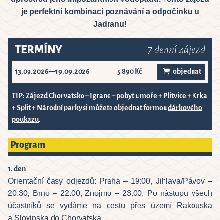
6
je perfektní kombinací poznávání a odpočinku u
Jadranu!
Close
TERMÍNY
7 denní zájezd
13.09.2026—19.09.2026
5 890 Kč
objednat
TIP: Zájezd Chorvatsko – Igrane – pobyt u moře + Plitvice + Krka
+ Split + Národní parky si můžete objednat formou
dárkového
poukazu
.
Program
1. den
Orientační časy odjezdů: Praha – 19:00, Jihlava/Pávov –
20:30, Brno – 22:00, Znojmo – 23:00. Po nástupu všech
účastníků se vydáme na cestu přes území Rakouska
a Slovinska do Chorvatska.