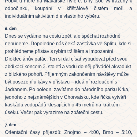
Pobyt u moře na Makarské riviéře. Dny jsou vyhrazeny k
odpočinku, koupání v křišťálově čistém moři a
individuálním aktivitám dle vlastního výběru.
6. den
Dnes se vydáme na cestu zpět, ale spěchat rozhodně
nebudeme. Dopoledne nás čeká zastávka ve Splitu, kde si
prohlédneme přístav s rybím tržištěm a impozantní
Diokleciánův palác. Ten si dal císař vybudovat před svou
abdikací koncem 3. století a vodu do něj přiváděl akvadukt
z blízkého pohoří. Příjemným zakončením návštěvy může
být posezení u kávy v přístavu – ideální rozloučení s
Jadranem. Po poledni zavítáme do národního parku Krka,
jednoho z nejznámějších v Chorvatsku, kde říčka vytváří
kaskádu vodopádů klesajících o 45 metrů na krátkém
úseku. Večer pak vyrazíme na zpáteční cestu.
7. den
Orientační časy příjezdů: Znojmo – 4:00, Brno – 5:10,