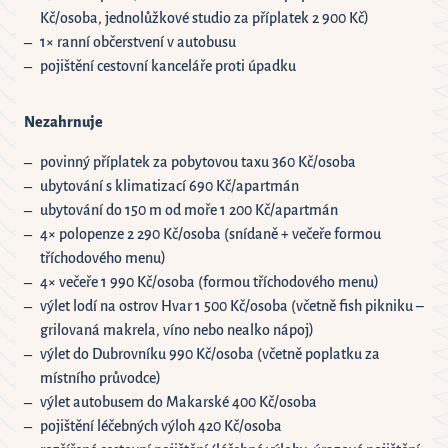
Kč/osoba, jednolůžkové studio za příplatek 2 900 Kč)
1× ranní občerstvení v autobusu
pojištění cestovní kanceláře proti úpadku
Nezahrnuje
povinný příplatek za pobytovou taxu 360 Kč/osoba
ubytování s klimatizací 690 Kč/apartmán
ubytování do 150 m od moře 1 200 Kč/apartmán
4× polopenze 2 290 Kč/osoba (snídaně + večeře formou
tříchodového menu)
4× večeře 1 990 Kč/osoba (formou tříchodového menu)
výlet lodí na ostrov Hvar 1 500 Kč/osoba (včetně fish pikniku –
grilovaná makrela, víno nebo nealko nápoj)
výlet do Dubrovníku 990 Kč/osoba (včetně poplatku za
místního průvodce)
výlet autobusem do Makarské 400 Kč/osoba
pojištění léčebných výloh 420 Kč/osoba