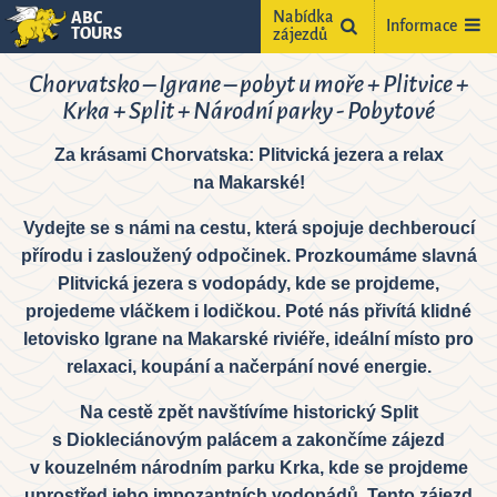
Nabídka
ABC
Informace
TOURS
zájezdů
Chorvatsko – Igrane – pobyt u moře + Plitvice +
Krka + Split + Národní parky - Pobytové
Za krásami Chorvatska: Plitvická jezera a relax
na Makarské!
Vydejte se s námi na cestu, která spojuje dechberoucí
přírodu i zasloužený odpočinek. Prozkoumáme slavná
ne
Plitvická jezera s vodopády, kde se projdeme,
projedeme vláčkem i lodičkou. Poté nás přivítá klidné
2
letovisko Igrane na Makarské riviéře, ideální místo pro
9
relaxaci, koupání a načerpání nové energie.
5
16
Na cestě zpět navštívíme historický Split
2
23
s Diokleciánovým palácem a zakončíme zájezd
9
30
v kouzelném národním parku Krka, kde se projdeme
uprostřed jeho impozantních vodopádů. Tento zájezd