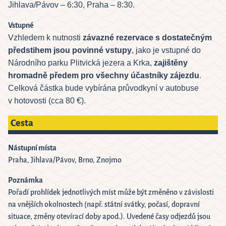
Jihlava/Pávov – 6:30, Praha – 8:30.
Vstupné
Vzhledem k nutnosti
závazné rezervace s dostatečným
předstihem
jsou povinné vstupy
, jako je vstupné do
Národního parku Plitvická jezera a Krka,
zajištěny
hromadně předem pro všechny účastníky zájezdu
.
Celková částka bude vybírána průvodkyní v autobuse
v hotovosti (cca 80 €).
Cesta
Nástupní místa
Praha, Jihlava/Pávov, Brno, Znojmo
Poznámka
Pořadí prohlídek jednotlivých míst může být změněno v závislosti
na vnějších okolnostech (např. státní svátky, počasí, dopravní
situace, změny otevírací doby apod.). Uvedené časy odjezdů jsou