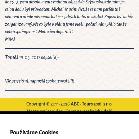
dne 9.3. jsem absolovoval s rodinou zájezd do Švýcarska,kde nám po
celou dobu byl průvodcem Michal.Musím říct,že se nám perfektně
věnoval a nikde nás nenachal bez jakých koliv instrukcí.Zájezd byl dobře
zorganizovaný,vše co bylo v plánu jsme viděli,počasí nám přálo,takže
velká spokojenost.Mohu jen doporučit.
Miloš
Tomáš
19. 03. 2017 napsal(a):
Vše perfektní,naprostá spokojenost !!!!!
Copyright © 2011-2026
ABC - Tours spol. s r. o.
Nastavení cookies
-
Ochrana osobních údajů
Powered by
Translate
Používáme Cookies