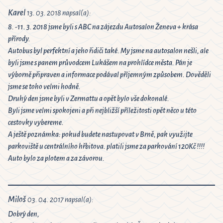
Karel
13. 03. 2018 napsal(a):
8. -11. 3. 2018 jsme byli s ABC na zájezdu Autosalon Ženeva + krása
přírody.
Autobus byl perfektní a jeho řidiči také. My jsme na autosalon nešli, ale
byli jsme s panem průvodcem Lukášem na prohlídce města. Pán je
výborně připraven a informace podával příjemným způsobem. Dověděli
jsme se toho velmi hodně.
Druhý den jsme byli v Zermattu a opět bylo vše dokonalé.
Byli jsme velmi spokojeni a při nejbližší příležitosti opět něco u této
cestovky vybereme.
A ještě poznámka: pokud budete nastupovat v Brně, pak využijte
parkoviště u centrálního hřbitova. platili jsme za parkování 120Kč !!!!
Auto bylo za plotem a za závorou.
Miloš
03. 04. 2017 napsal(a):
Dobrý den,