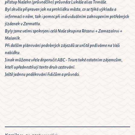
přístup Našeho (průvodčího) průvodce Lukáše alias Tomáše.
Byl skvěle připraven jak na prohlídku města, co se týká výkladu a
informací o něm, tak i pomoc při individuálním zakoupením potřebných
jízdenek v Zermattu.
Byly jsme velmi spokojeni celá Naše skupina Rössovi + Zamazalovi +
Malaník.
Při dalším plánování podobných zájezdů se určitě podíváme na Vaši
nabídku.
Jinak můžeme vřele doporučit ABC - Tours také ostatním zájemcům,
kteří upřednostňují tento druh cestování.
Ještě jednou poděkování řidičům a průvodci.