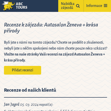
Nabídka
ABC
Informace
TOURS
zájezdů
Recenze k zájezdu: Autosalon Ženeva + krása
přírody
Byli jste s námi na tomto zájezdu? Chcete se podělit o zkušenosti,
nebyli jste s něčím spokojeni nebo nám chcete pouze něco vzkázat?
Vložte na naše stránky Vaši recenzi na zájezd Autosalon Ženeva +
krása přírody
.
ne
2
Přidat recenzi
9
5
16
Recenze od našich klientů
2
23
9
30
Jan Jagoš
05. 03. 2024 napsal(a):