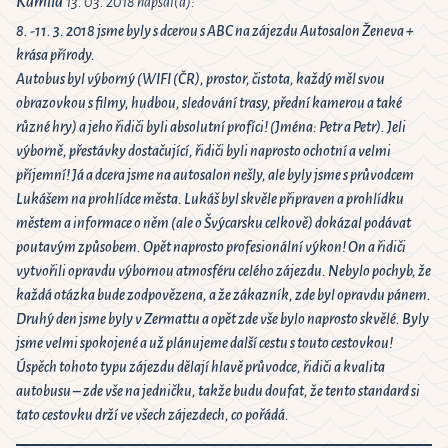
Kamila
13. 03. 2018 napsal(a):
8. -11. 3. 2018 jsme byly s dcerou s ABC na zájezdu Autosalon Ženeva +
krása přírody.
Autobus byl výborný (WIFI (ČR), prostor, čistota, každý měl svou
obrazovkou s filmy, hudbou, sledování trasy, přední kamerou a také
různé hry) a jeho řidiči byli absolutní profíci! (Jména: Petr a Petr). Jeli
výborně, přestávky dostačující, řidiči byli naprosto ochotní a velmi
příjemní! Já a dcera jsme na autosalon nešly, ale byly jsme s průvodcem
Lukášem na prohlídce města. Lukáš byl skvěle připraven a prohlídku
městem a informace o něm (ale o Švýcarsku celkově) dokázal podávat
poutavým způsobem. Opět naprosto profesionální výkon! On a řidiči
vytvořili opravdu výbornou atmosféru celého zájezdu. Nebylo pochyb, že
každá otázka bude zodpovězena, a že zákazník, zde byl opravdu pánem.
Druhý den jsme byly v Zermattu a opět zde vše bylo naprosto skvělé. Byly
jsme velmi spokojené a už plánujeme další cestu s touto cestovkou!
Úspěch tohoto typu zájezdu dělají hlavě průvodce, řidiči a kvalita
autobusu – zde vše na jedničku, takže budu doufat, že tento standard si
tato cestovku drží ve všech zájezdech, co pořádá.