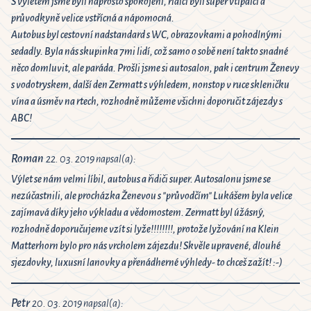
6
S výletem jsme byli naprosto spokojeni, řidiči byli super vtipálci a
průvodkyně velice vstřícná a nápomocná.
Autobus byl cestovní nadstandard s WC, obrazovkami a pohodlnými
Close
sedadly. Byla nás skupinka 7mi lidí, což samo o sobě není takto snadné
něco domluvit, ale paráda. Prošli jsme si autosalon, pak i centrum Ženevy
s vodotryskem, další den Zermatt s výhledem, nonstop v ruce skleničku
vína a úsměv na rtech, rozhodně můžeme všichni doporučit zájezdy s
ABC!
Roman
22. 03. 2019 napsal(a):
Výlet se nám velmi líbil, autobus a řidiči super. Autosalonu jsme se
nezúčastnili, ale procházka Ženevou s "průvodčím" Lukášem byla velice
zajímavá díky jeho výkladu a vědomostem. Zermatt byl úžásný,
rozhodně doporučujeme vzít si lyže!!!!!!!!, protože lyžování na Klein
Matterhorn bylo pro nás vrcholem zájezdu! Skvěle upravené, dlouhé
sjezdovky, luxusní lanovky a přenádherné výhledy- to chceš zažít! :-)
Petr
20. 03. 2019 napsal(a):