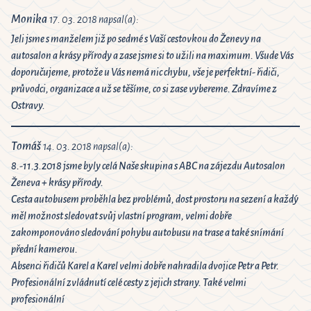
Monika
17. 03. 2018 napsal(a):
Jeli jsme s manželem již po sedmé s Vaší cestovkou do Ženevy na
autosalon a krásy přírody a zase jsme si to užili na maximum. Všude Vás
doporučujeme, protože u Vás nemá nic chybu, vše je perfektní- řidiči,
průvodci, organizace a už se těšíme, co si zase vybereme. Zdravíme z
Ostravy.
Tomáš
14. 03. 2018 napsal(a):
8.-11.3.2018 jsme byly celá Naše skupina s ABC na zájezdu Autosalon
Ženeva + krásy přírody.
Cesta autobusem proběhla bez problémů, dost prostoru na sezení a každý
měl možnost sledovat svůj vlastní program, velmi dobře
zakomponováno sledování pohybu autobusu na trase a také snímání
přední kamerou.
Absenci řidičů Karel a Karel velmi dobře nahradila dvojice Petr a Petr.
Profesionální zvládnutí celé cesty z jejich strany. Také velmi
profesionální