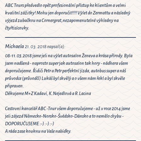
ABC Tours předvedlo opět profesionální přístup ke klientům a velmi
kvalitní zážitky! Mohu jen doporučit!!!! Výlet do Zermattu a následný
výjezd zubačkou na Cornergrat,nezapomenutelné výhledny na
čtyřtisícovky.
Michaela
21. 03. 2018 napsal(a):
08-11.03.2018 jsme jeli na výlet autosalon Ženeva a krása přírody. Byla
jsem nadšená - naprosto super jak autosalon tak hory - nádhera všem
doporučujeme. Řidiči Petr a Petr perfektní jízda, autobus super a náš
průvodce (průvodčí) Lukáš byl skvělý a o všem nám řekl a byl skvěle
připraven.
Děkujeme M+Z Kadaví, K.Nejedlová a R.Lacina
Cestovní kancelář ABC -Tour všem doporučujeme - už v roce 2014 jsme
jeli zájezd Německo-Norsko-Švédsko-Dánsko a to nemělo chybu -
DOPORUČUJEME :-) :-) :-)
A ráda zase kouknu na Vaše nabídky.