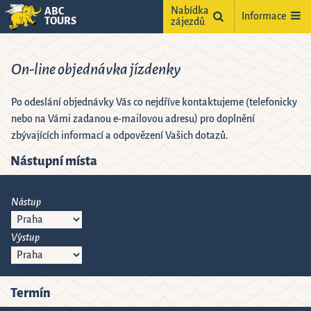
Nabídka
ABC
Informace
TOURS
zájezdů
On-line objednávka jízdenky
Po odeslání objednávky Vás co nejdříve kontaktujeme (telefonicky
nebo na Vámi zadanou e-mailovou adresu) pro doplnění
zbývajících informací a odpovězení Vašich dotazů.
Nástupní místa
ne
2
Nástup
9
Výstup
5
16
2
23
9
30
Termín