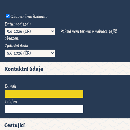
6
Close
Obousměrná jízdenka
Datum odjezdu
Pokud není termín v nabídce, je již
obsazen.
Zpáteční jízda
Kontaktní údaje
E-mail
Telefon
Cestující