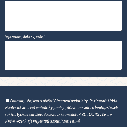
Informace, dotazy, přání
Potvrzuji, že jsem si přečetl Přepravní podmínky, Reklamační řád a
Všeobecné smluvní podmínky prodeje, účasti, rozsahu a kvality služeb
zahrnutých do cen zájezdů cestovní kanceláře ABC TOURS s.r.o. a v
plném rozsahu je respektuji a souhlasím s nimi