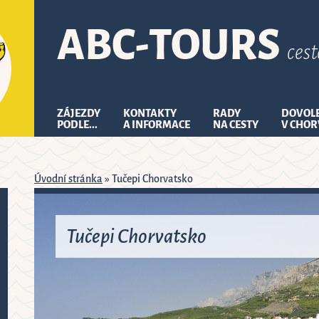
ABC
-
TOURS
ces
ZÁJEZDY
KONTAKTY
RADY
DOVOL
PODLE...
A INFORMACE
NA CESTY
V CHOR
Úvodní stránka
»
Tučepi Chorvatsko
Tučepi Chorvatsko
en
2026
pá
so
ne