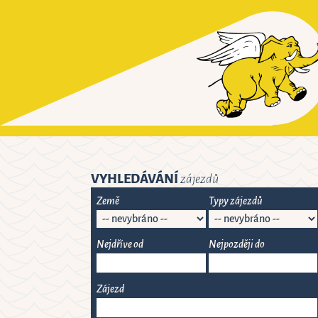
VYHLEDÁVÁNÍ
zájezdů
Země
Typy zájezdů
Nejdříve od
Nejpozději do
srpen
srp
2026
Zájezd
po
út
st
čt
po
pá
út
so
st
ne
čt