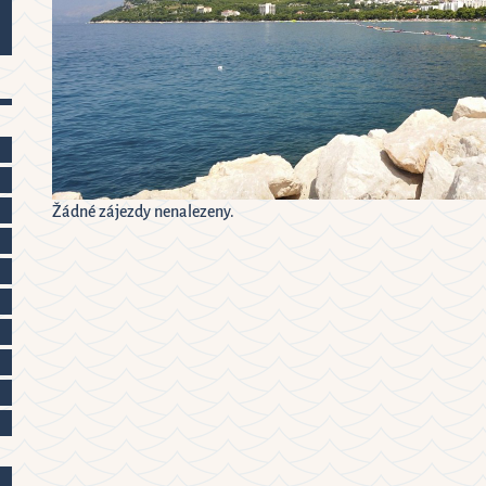
0
31
1
2
7
8
9
14
15
16
0
21
22
23
7
28
29
30
4
5
6
Žádné zájezdy nenalezeny.
ymazat
Close