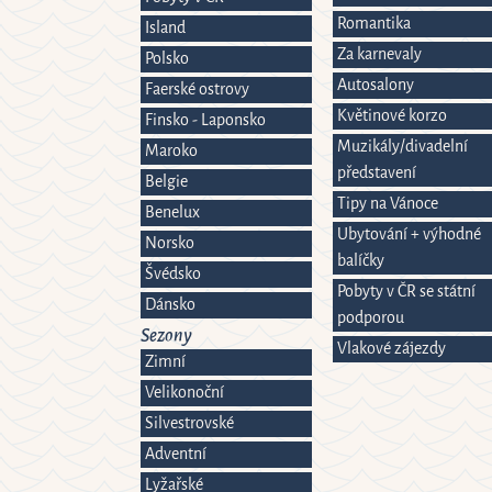
Romantika
Island
Za karnevaly
Polsko
Autosalony
Faerské ostrovy
Květinové korzo
Finsko - Laponsko
Muzikály/divadelní
Maroko
představení
Belgie
Tipy na Vánoce
Benelux
Ubytování + výhodné
Norsko
balíčky
Švédsko
Pobyty v ČR se státní
Dánsko
podporou
Sezony
Vlakové zájezdy
Zimní
Velikonoční
Silvestrovské
Adventní
Lyžařské