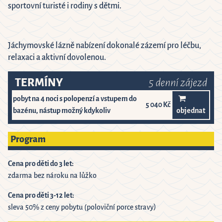
sportovní turisté i rodiny s dětmi.
Jáchymovské lázně nabízení dokonalé zázemí pro léčbu,
relaxaci a aktivní dovolenou.
TERMÍNY
5 denní zájezd
pobyt na 4 noci s polopenzí a vstupem do
5 040 Kč
bazénu, nástup možný kdykoliv
objednat
Program
Cena pro děti do 3 let:
zdarma bez nároku na lůžko
Cena pro děti 3-12 let:
sleva 50% z ceny pobytu (poloviční porce stravy)