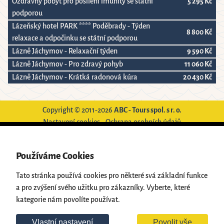
Ozdravný pobyt pro posílení imunity se státní
5 295 Kč
podporou
Lázeňský hotel PARK **** Poděbrady - Týden
8 800 Kč
relaxace a odpočinku se státní podporou
Lázně Jáchymov - Relaxační týden
9 590 Kč
Lázně Jáchymov - Pro zdravý pohyb
11 060 Kč
Lázně Jáchymov - Krátká radonová kúra
20 430 Kč
Copyright © 2011-2026
ABC - Tours spol. s r. o.
Nastavení cookies
-
Ochrana osobních údajů
Používáme Cookies
Powered by
Translate
Tato stránka používá cookies pro některé svá základní funkce
a pro zvýšení svého užitku pro zákazníky. Vyberte, které
kategorie nám povolíte používat.
Vlastní nastavení
Povolit vše