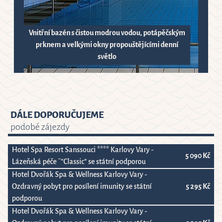
Vnitřní bazén s čistou modrou vodou, potápěčským
prknem a velkými okny propouštějícími denní
světlo
DÁLE DOPORUČUJEME
podobé zájezdy
Hotel Spa Resort Sanssouci **** Karlovy Vary -
5 090 Kč
Lázeňská péče ¨"Classic" se státní podporou
Hotel Dvořák Spa & Wellness Karlovy Vary -
Ozdravný pobyt pro posílení imunity se státní
5 295 Kč
podporou
Hotel Dvořák Spa & Wellness Karlovy Vary -