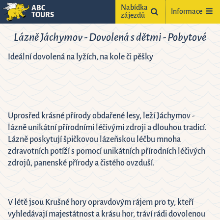
Nabídka
ABC
Informace
TOURS
zájezdů
Lázně Jáchymov - Dovolená s dětmi - Pobytové
Ideální dovolená na lyžích, na kole či pěšky
Uprosřed krásné přírody obdařené lesy, leží Jáchymov -
ne
lázně unikátní přírodními léčivými zdroji a dlouhou tradicí.
Lázně poskytují špičkovou lázeňskou léčbu mnoha
2
zdravotních potíží s pomocí unikátních přírodních léčivých
9
zdrojů, panenské přírody a čistého ovzduší.
5
16
2
23
V létě jsou Krušné hory opravdovým rájem pro ty, kteří
9
30
vyhledávají majestátnost a krásu hor, tráví rádi dovolenou