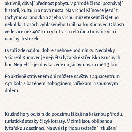
6
aktivně, dávají přednost pobytu v přírodě či rádi poznávají
historii, kulturu a nová místa. Na vrchol Klínovce jezdí z
Close
Jáchymova lanovka a z jeho vrchu můžete sejít či sjet po
několika trasách vyhlášeného Trail parku Klínovec. Oblastí
vede více než 400 km cykotras a celá řada turistických i
naučných stezek.
Lyžaři zde najdou dobré sněhové podmínky. Nedaleký
Skiareál Klínovec je největší lyžařské středisko Krušných
hor. Nejdelší sjezdovka vede do Jáchymova a měří 3 km.
Po aktivně stráveném dni můžete navštívit aquacentrum
Agrikola s bazénem, tobogánem, vířivkami a saunovým
dolem.
Krušné hory od jara do podzimu lákají na krásnou přírodu,
turistické stezky či cyklotrasy. V zimě jsou oblibenou
lyžařskou destinací. Na své si přijdou sváteční i zkušení